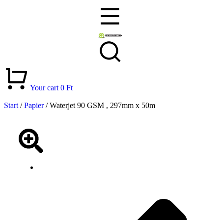
Your cart
0
Ft
Start
/
Papier
/ Waterjet 90 GSM , 297mm x 50m