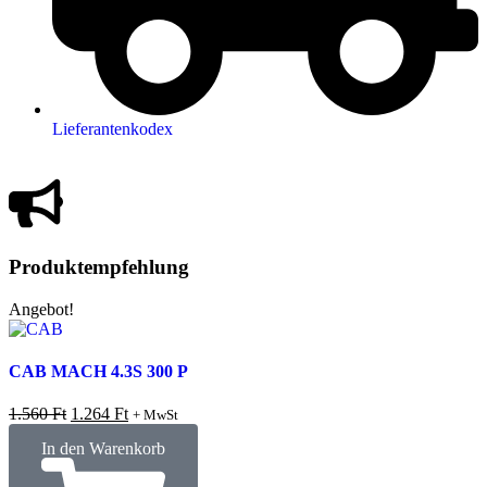
Lieferantenkodex
Produktempfehlung
Angebot!
CAB MACH 4.3S 300 P
1.560
Ft
1.264
Ft
+ MwSt
In den Warenkorb