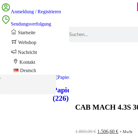
Anmeldung / Registrieren
Sendungsverfolgung
Startseite
Webshop
Nachricht
Kontakt
Deutsch
r
otransferbänder
Papier
h
(226)
CAB MACH 4.3S 3
Drucker
Etiketten
(54)
(27)
1.860,00
€
1.506,60
€
+ MwSt