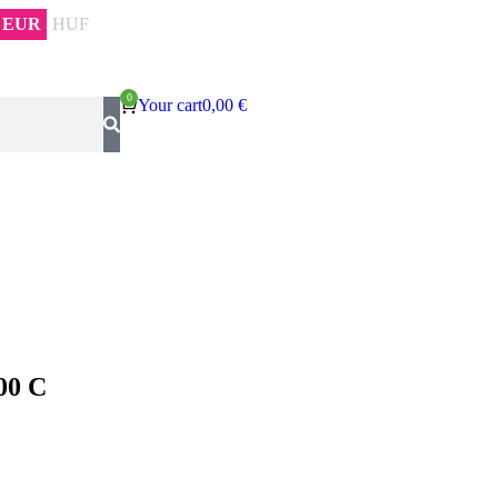
EUR
HUF
Your cart
0,00
€
00 C