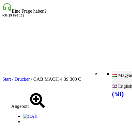
Eine Frage haben?
+36 29 690 172
Magya
Start
/
Drucker
/ CAB MACH 4.3S 300 C
Therm
Englis
(58)
Angebot!