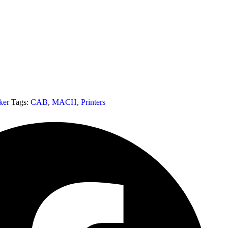
ker
Tags:
CAB
,
MACH
,
Printers