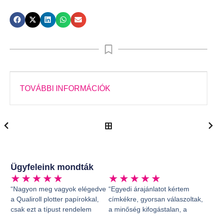
TOVÁBBI INFORMÁCIÓK
Ügyfeleink mondták
★
★
★
★
★
★
★
★
★
★
“Nagyon meg vagyok elégedve
“Egyedi árajánlatot kértem
a Qualiroll plotter papírokkal,
címkékre, gyorsan válaszoltak,
csak ezt a típust rendelem
a minőség kifogástalan, a