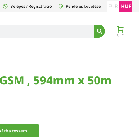
EUR
HUF
Belépés / Regisztráció
Rendelés követése
0
Ft
0 GSM , 594mm x 50m
sárba teszem