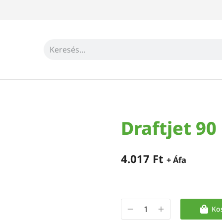
Draftjet 9
4.017
Ft
+ Áfa
Ko