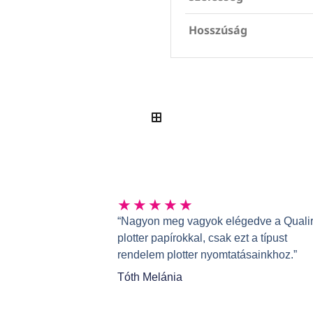
Hosszúság
★
★
★
★
★
“Nagyon meg vagyok elégedve a Qualir
plotter papírokkal, csak ezt a típust
rendelem plotter nyomtatásainkhoz.”
Tóth Melánia