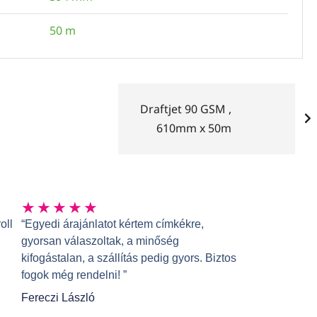
50 m
Draftjet 90 GSM ,
610mm x 50m
★
★
★
★
★
oll
“Egyedi árajánlatot kértem címkékre,
gyorsan válaszoltak, a minőség
kifogástalan, a szállítás pedig gyors. Biztos
fogok még rendelni! ”
Fereczi László