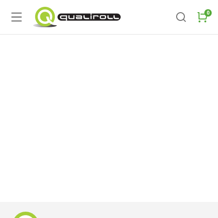
Fedezze fel a Qualiroll gyártási
folyamatait
Hírek
2024.04.10.