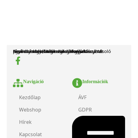
Egyedi címkék, festékszalagok gyártása, CAB címkenyomtatók és kellékeik forgalmazása! Kínálatunkban még megtalálhatóak fénymásoló papírok és egyéb tekercses termékek.
Navigáció
Információk
Kezdőlap
ÁVF
Webshop
GDPR
Hírek
Kapcsolat