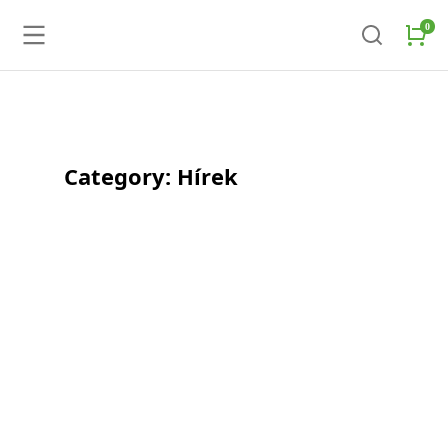
Category: Hírek
Fedezze fel a Qualiroll gyártási
folyamatait
Hírek
2024.04.10.