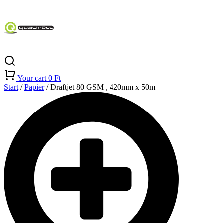
Your cart
0
Ft
Start
/
Papier
/ Draftjet 80 GSM , 420mm x 50m