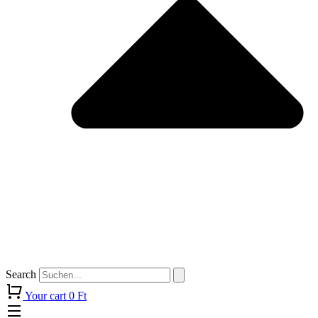
Search
Your cart
0
Ft