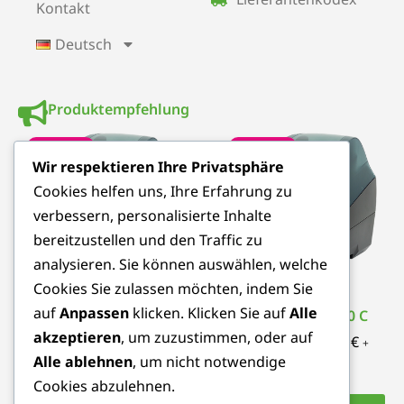
Kontakt
Deutsch
Produktempfehlung
Angebot!
Angebot!
Wir respektieren Ihre Privatsphäre
Cookies helfen uns, Ihre Erfahrung zu
verbessern, personalisierte Inhalte
bereitzustellen und den Traffic zu
analysieren. Sie können auswählen, welche
Cookies Sie zulassen möchten, indem Sie
auf
Anpassen
klicken. Klicken Sie auf
Alle
CAB MACH 4.3S 300 P
CAB MACH 4.3S 300 C
akzeptieren
, um zuzustimmen, oder auf
1.560,00
€
1.263,60
€
1.860,00
€
1.506,60
€
+
+
Alle ablehnen
, um nicht notwendige
MwSt
MwSt
Cookies abzulehnen.