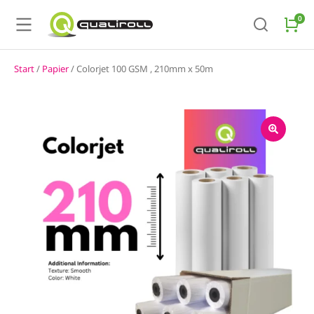
Start
/
Papier
/ Colorjet 100 GSM , 210mm x 50m