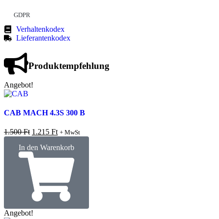
GDPR
Verhaltenkodex
Lieferantenkodex
Produktempfehlung
Angebot!
CAB MACH 4.3S 300 B
1.500
Ft
1.215
Ft
+ MwSt
In den Warenkorb
Angebot!