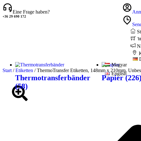
Eine Frage haben?
Anme
+36 29 690 172
Sen
St
W
N
K
Magyar
Start
/
Etiketten
/ ThermoTransfer Etiketten, 148mm x 210mm, Unbesc
English
Thermotransferbänder
Papier
(226
(58)