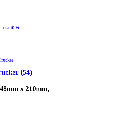
ur cart
0
Ft
rucker
(54)
 148mm x 210mm,