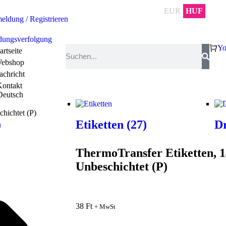
EUR
HUF
ldung / Registrieren
dungsverfolgung
Yo
artseite
ebshop
achricht
ontakt
Deutsch
hichtet (P)
)
Etiketten
(27)
D
ThermoTransfer Etiketten,
Unbeschichtet (P)
38
Ft
+ MwSt