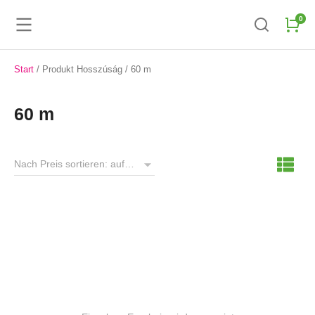
Start
/ Produkt Hosszúság / 60 m
60 m
Blueback Poster Paper 130 GSM , 914mm x 60m
110,23
€
+ MwSt