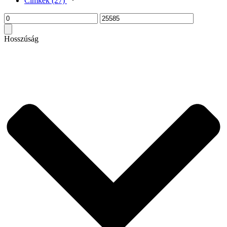
Címkék
(27)
Hosszúság