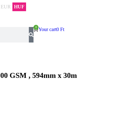
EUR
HUF
Your cart
0
Ft
 200 GSM , 594mm x 30m