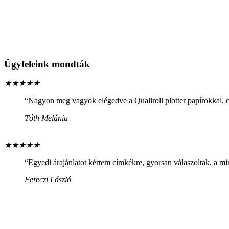
Ügyfeleink mondták
★
★
★
★
★
“Nagyon meg vagyok elégedve a Qualiroll plotter papírokkal, cs
Tóth Melánia
★
★
★
★
★
“Egyedi árajánlatot kértem címkékre, gyorsan válaszoltak, a min
Fereczi László