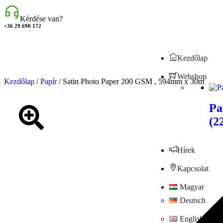
Kérdése van?
+36 29 690 172
Kezdőlap
Webshop
Kezdőlap
/
Papír
/ Satin Photo Paper 200 GSM , 594mm x 30m
Pa
(2
Hírek
Kapcsolat
Magyar
Deutsch
English