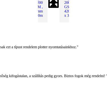
200
200
GSM ,
GSM ,
610mm
420mm
x 30m
x 30m
ak ezt a típust rendelem plotter nyomtatásainkhoz.”
őség kifogástalan, a szállítás pedig gyors. Biztos fogok még rendelni! 