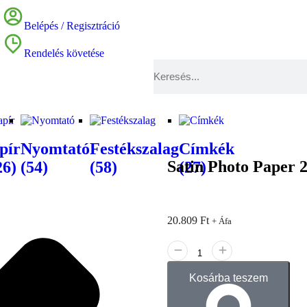
Belépés / Regisztráció
Rendelés követése
pír
Nyomtató
Festékszalag
Címkék
Satin Photo Paper
26)
(54)
(58)
(27)
20.809
Ft
+ Áfa
Kosárba teszem