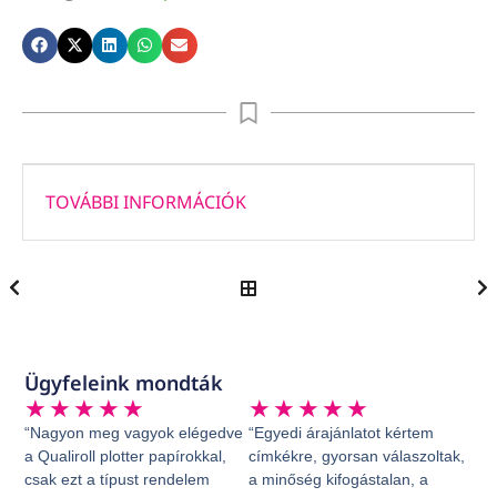
TOVÁBBI INFORMÁCIÓK
Ügyfeleink mondták
★
★
★
★
★
★
★
★
★
★
“Nagyon meg vagyok elégedve
“Egyedi árajánlatot kértem
a Qualiroll plotter papírokkal,
címkékre, gyorsan válaszoltak,
csak ezt a típust rendelem
a minőség kifogástalan, a