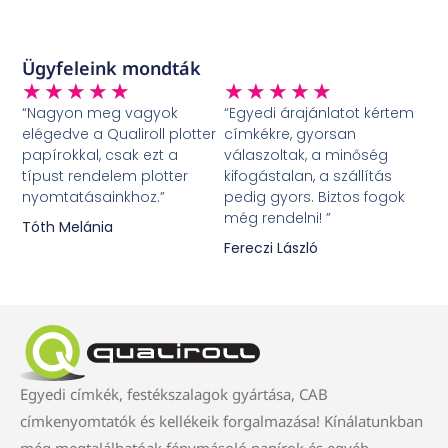
Ügyfeleink mondták
★
★
★
★
★
★
★
★
★
★
“Nagyon meg vagyok
“Egyedi árajánlatot kértem
elégedve a Qualiroll plotter
címkékre, gyorsan
papírokkal, csak ezt a
válaszoltak, a minőség
típust rendelem plotter
kifogástalan, a szállítás
nyomtatásainkhoz.”
pedig gyors. Biztos fogok
még rendelni! ”
Tóth Melánia
Fereczi László
Egyedi címkék, festékszalagok gyártása, CAB
címkenyomtatók és kellékeik forgalmazása! Kínálatunkban