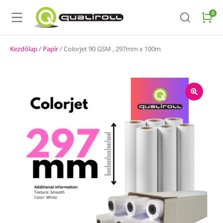
Kezdőlap
/
Papír
/ Colorjet 90 GSM , 297mm x 100m