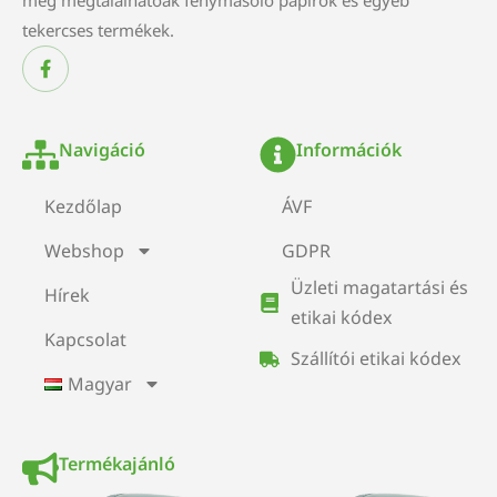
még megtalálhatóak fénymásoló papírok és egyéb
tekercses termékek.
Navigáció
Információk
Kezdőlap
ÁVF
Webshop
GDPR
Üzleti magatartási és
Hírek
etikai kódex
Kapcsolat
Szállítói etikai kódex
Magyar
Termékajánló