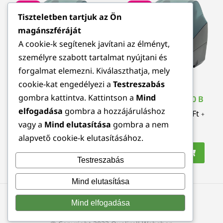
Akció!
Akció!
Tiszteletben tartjuk az Ön
magánszféráját
A cookie-k segítenek javítani az élményt,
személyre szabott tartalmat nyújtani és
forgalmat elemezni. Kiválaszthatja, mely
cookie-kat engedélyezi a
Testreszabás
gombra kattintva. Kattintson a
Mind
CAB MACH 4.3S 300 C
CAB MACH 4.3S 300 B
elfogadása
gombra a hozzájáruláshoz
675.957
Ft
608.362
Ft
545.127
Ft
490.614
Ft
+
+
vagy a
Mind elutasítása
gombra a nem
Áfa
Áfa
alapvető cookie-k elutasításához.
Kosárba teszem
Kosárba teszem
Testreszabás
Mind elutasítása
Mind elfogadása