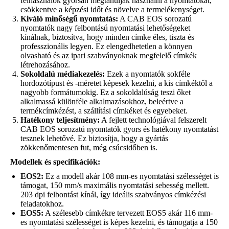
felhasználók gyorsan megtanulják használni a nyomtatókat,
csökkentve a képzési időt és növelve a termelékenységet.
Kiváló minőségű nyomtatás:
A CAB EOS sorozatú
nyomtatók nagy felbontású nyomtatási lehetőségeket
kínálnak, biztosítva, hogy minden címke éles, tiszta és
professzionális legyen. Ez elengedhetetlen a könnyen
olvasható és az ipari szabványoknak megfelelő címkék
létrehozásához.
Sokoldalú médiakezelés:
Ezek a nyomtatók sokféle
hordozótípust és -méretet képesek kezelni, a kis címkéktől a
nagyobb formátumokig. Ez a sokoldalúság teszi őket
alkalmassá különféle alkalmazásokhoz, beleértve a
termékcímkézést, a szállítási címkéket és egyebeket.
Hatékony teljesítmény:
A fejlett technológiával felszerelt
CAB EOS sorozatú nyomtatók gyors és hatékony nyomtatást
tesznek lehetővé. Ez biztosítja, hogy a gyártás
zökkenőmentesen fut, még csúcsidőben is.
Modellek és specifikációk:
EOS2:
Ez a modell akár 108 mm-es nyomtatási szélességet is
támogat, 150 mm/s maximális nyomtatási sebesség mellett.
203 dpi felbontást kínál, így ideális szabványos címkézési
feladatokhoz.
EOS5:
A szélesebb címkékre tervezett EOS5 akár 116 mm-
es nyomtatási szélességet is képes kezelni, és támogatja a 150