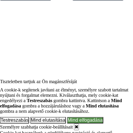
Tiszteletben tartjuk az Ön magánszféráját
A cookie-k segítenek javítani az élményt, személyre szabott tartalmat
nyújtani és forgalmat elemezni. Kiválaszthatja, mely cookie-kat
engedélyezi a
Testreszabás
gombra kattintva. Kattintson a
Mind
elfogadása
gombra a hozzájáruláshoz vagy a
Mind elutasítása
gombra a nem alapvető cookie-k elutasításához.
Testreszabás
Mind elutasítása
Mind elfogadása
Személyre szabhatja cookie-beállításait
✖
Cookie-kat használunk a gördülékeny navigáció és alapvető