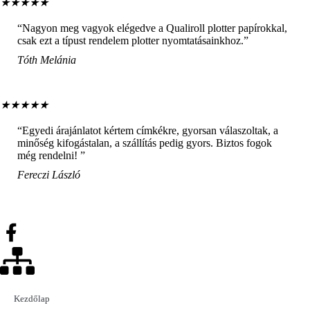
★
★
★
★
★
“Nagyon meg vagyok elégedve a Qualiroll plotter papírokkal,
csak ezt a típust rendelem plotter nyomtatásainkhoz.”
Tóth Melánia
★
★
★
★
★
“Egyedi árajánlatot kértem címkékre, gyorsan válaszoltak, a
minőség kifogástalan, a szállítás pedig gyors. Biztos fogok
még rendelni! ”
Fereczi László
Kezdőlap