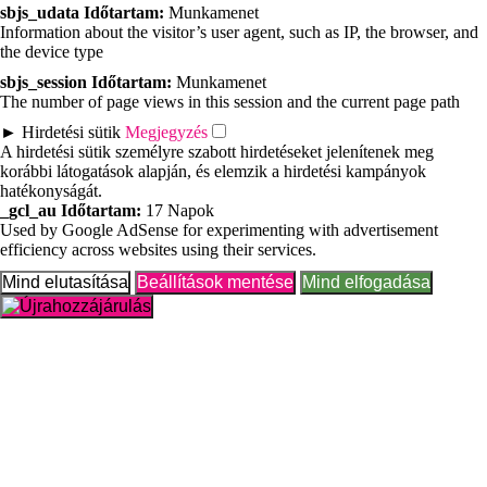
sbjs_udata
Időtartam:
Munkamenet
Information about the visitor’s user agent, such as IP, the browser, and
the device type
sbjs_session
Időtartam:
Munkamenet
The number of page views in this session and the current page path
►
Hirdetési sütik
Megjegyzés
A hirdetési sütik személyre szabott hirdetéseket jelenítenek meg
korábbi látogatások alapján, és elemzik a hirdetési kampányok
hatékonyságát.
_gcl_au
Időtartam:
17 Napok
Used by Google AdSense for experimenting with advertisement
efficiency across websites using their services.
Mind elutasítása
Beállítások mentése
Mind elfogadása