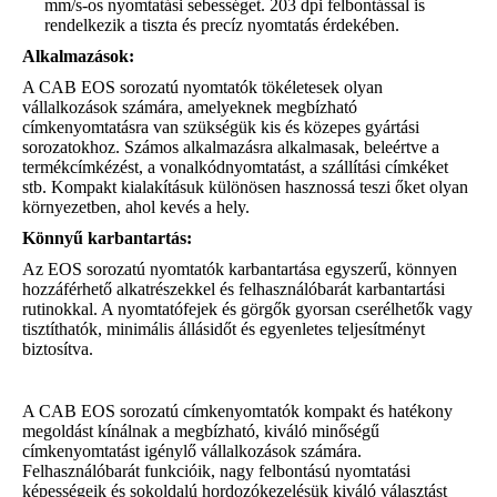
mm/s-os nyomtatási sebességet. 203 dpi felbontással is
rendelkezik a tiszta és precíz nyomtatás érdekében.
Alkalmazások:
A CAB EOS sorozatú nyomtatók tökéletesek olyan
vállalkozások számára, amelyeknek megbízható
címkenyomtatásra van szükségük kis és közepes gyártási
sorozatokhoz. Számos alkalmazásra alkalmasak, beleértve a
termékcímkézést, a vonalkódnyomtatást, a szállítási címkéket
stb. Kompakt kialakításuk különösen hasznossá teszi őket olyan
környezetben, ahol kevés a hely.
Könnyű karbantartás:
Az EOS sorozatú nyomtatók karbantartása egyszerű, könnyen
hozzáférhető alkatrészekkel és felhasználóbarát karbantartási
rutinokkal. A nyomtatófejek és görgők gyorsan cserélhetők vagy
tisztíthatók, minimális állásidőt és egyenletes teljesítményt
biztosítva.
A CAB EOS sorozatú címkenyomtatók kompakt és hatékony
megoldást kínálnak a megbízható, kiváló minőségű
címkenyomtatást igénylő vállalkozások számára.
Felhasználóbarát funkcióik, nagy felbontású nyomtatási
képességeik és sokoldalú hordozókezelésük kiváló választást