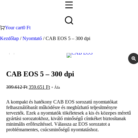
Your cart
0
Ft
Kezdőlap
/
Nyomtató
/ CAB EOS 5 – 300 dpi
CAB EOS 5 – 300 dpi
399.612
Ft
359.651
Ft
+ Áfa
A kompakt és hatékony CAB EOS sorozatú nyomtatókat
felhasználóbarát működésre és megbízható teljesítményre
tervezték. Ezek a nyomtatók tökéletesek a kis és közepes méretű
gyártási sorozatokhoz, kiváló minőségű címkéket biztosítanak
minimális erőfeszítéssel. Válassza az EOS sorozatot a
problémamentes, csúcsminőségű nyomtatáshoz.