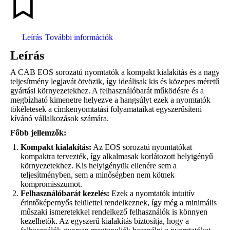
Leírás
További információk
Leírás
A CAB EOS sorozatú nyomtatók a kompakt kialakítás és a nagy
teljesítmény legjavát ötvözik, így ideálisak kis és közepes méretű
gyártási környezetekhez. A felhasználóbarát működésre és a
megbízható kimenetre helyezve a hangsúlyt ezek a nyomtatók
tökéletesek a címkenyomtatási folyamataikat egyszerűsíteni
kívánó vállalkozások számára.
Főbb jellemzők:
Kompakt kialakítás:
Az EOS sorozatú nyomtatókat
kompaktra tervezték, így alkalmasak korlátozott helyigényű
környezetekhez. Kis helyigényük ellenére sem a
teljesítményben, sem a minőségben nem kötnek
kompromisszumot.
Felhasználóbarát kezelés:
Ezek a nyomtatók intuitív
érintőképernyős felülettel rendelkeznek, így még a minimális
műszaki ismeretekkel rendelkező felhasználók is könnyen
kezelhetők. Az egyszerű kialakítás biztosítja, hogy a