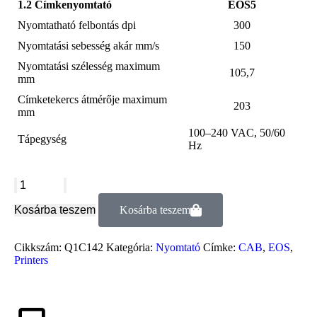
1.2 Címkenyomtató
EOS5
Nyomtatható felbontás
dpi
300
Nyomtatási sebesség
akár mm/s
150
Nyomtatási szélesség
maximum
105,7
mm
Címketekercs átmérője
maximum
203
mm
100–240 VAC, 50/60
Tápegység
Hz
Kosárba teszem
Kosárba teszem
Cikkszám:
Q1C142
Kategória:
Nyomtató
Címke:
CAB
,
EOS
,
Printers