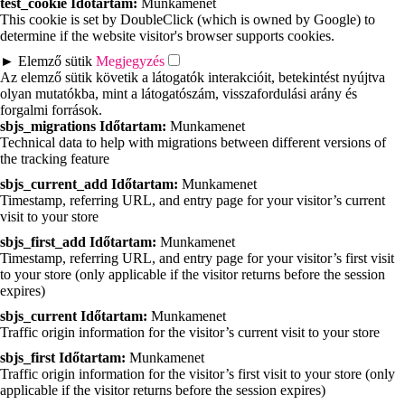
test_cookie
Időtartam:
Munkamenet
This cookie is set by DoubleClick (which is owned by Google) to
determine if the website visitor's browser supports cookies.
►
Elemző sütik
Megjegyzés
Az elemző sütik követik a látogatók interakcióit, betekintést nyújtva
olyan mutatókba, mint a látogatószám, visszafordulási arány és
forgalmi források.
sbjs_migrations
Időtartam:
Munkamenet
Technical data to help with migrations between different versions of
the tracking feature
sbjs_current_add
Időtartam:
Munkamenet
Timestamp, referring URL, and entry page for your visitor’s current
visit to your store
sbjs_first_add
Időtartam:
Munkamenet
Timestamp, referring URL, and entry page for your visitor’s first visit
to your store (only applicable if the visitor returns before the session
expires)
sbjs_current
Időtartam:
Munkamenet
Traffic origin information for the visitor’s current visit to your store
sbjs_first
Időtartam:
Munkamenet
Traffic origin information for the visitor’s first visit to your store (only
applicable if the visitor returns before the session expires)