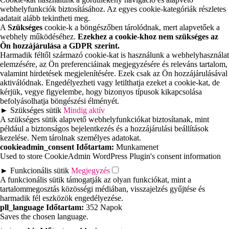
webhelyfunkciók biztosításához. Az egyes cookie-kategóriák részletes
adatait alább tekintheti meg.
A
Szükséges
cookie-k a böngészőben tárolódnak, mert alapvetőek a
webhely működéséhez.
Ezekhez a cookie-khoz nem szükséges az
Ön hozzájárulása a GDPR szerint.
Harmadik féltől származó cookie-kat is használunk a webhelyhasználat
elemzésére, az Ön preferenciáinak megjegyzésére és releváns tartalom,
valamint hirdetések megjelenítésére. Ezek csak az Ön hozzájárulásával
aktiválódnak. Engedélyezheti vagy letilthatja ezeket a cookie-kat, de
kérjük, vegye figyelembe, hogy bizonyos típusok kikapcsolása
befolyásolhatja böngészési élményét.
►
Szükséges sütik
Mindig aktív
A szükséges sütik alapvető webhelyfunkciókat biztosítanak, mint
például a biztonságos bejelentkezés és a hozzájárulási beállítások
kezelése. Nem tárolnak személyes adatokat.
cookieadmin_consent
Időtartam:
Munkamenet
Used to store CookieAdmin WordPress Plugin's consent information
►
Funkcionális sütik
Megjegyzés
A funkcionális sütik támogatják az olyan funkciókat, mint a
tartalommegosztás közösségi médiában, visszajelzés gyűjtése és
harmadik fél eszközök engedélyezése.
pll_language
Időtartam:
352 Napok
Saves the chosen language.